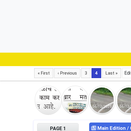
Edi
« First
‹ Previous
3
4
Last »
06/12/2025
06/12/2025
06/12/2025
06/12
Main Edition
/
PAGE 1